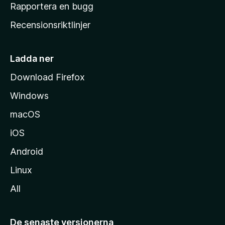
h
Rapportera en bugg
e
Recensionsriktlinjer
m
s
i
Ladda ner
d
Download Firefox
a
Windows
macOS
iOS
Android
Linux
All
De senaste versionerna