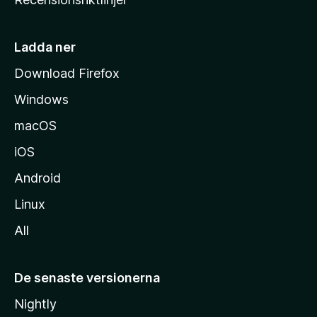
m
s
i
Ladda ner
d
Download Firefox
a
Windows
macOS
iOS
Android
Linux
All
De senaste versionerna
Nightly