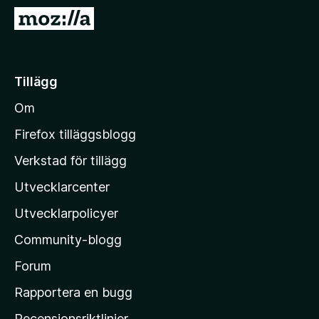
ö
G
r
å
F
t
i
i
Tillägg
r
l
e
Om
l
f
M
o
Firefox tilläggsblogg
x
o
Verkstad för tillägg
z
Utvecklarcenter
i
l
Utvecklarpolicyer
l
Community-blogg
a
s
Forum
h
Rapportera en bugg
e
Recensionsriktlinjer