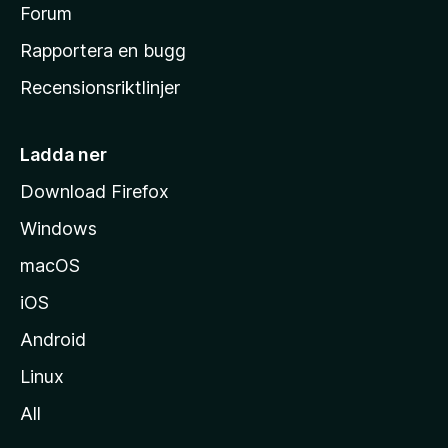
s
Forum
h
Rapportera en bugg
e
Recensionsriktlinjer
m
s
i
Ladda ner
d
Download Firefox
a
Windows
macOS
iOS
Android
Linux
All