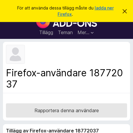
S
Logga in
För att använda dessa tillägg måste du
ladda ner
A
ö
Firefox
.
v
W
k
v
e
i
s
b
Tillägg
Teman
Mer…
a
b
d
e
l
t
ä
t
a
s
m
a
e
Firefox-användare 187720
d
r
d
37
t
e
l
i
a
l
n
d
l
e
ä
Rapportera denna användare
g
g
Tillägg av Firefox-användare 18772037
f