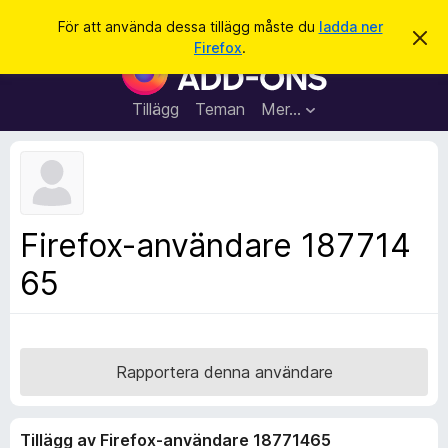
S
Logga in
För att använda dessa tillägg måste du
ladda ner
A
ö
Firefox
.
v
W
k
v
e
i
s
b
Tillägg
Teman
Mer…
a
b
d
e
l
t
ä
t
a
s
m
a
e
Firefox-användare 187714
d
r
d
65
t
e
l
i
a
l
n
d
l
e
ä
Rapportera denna användare
g
g
Tillägg av Firefox-användare 18771465
f