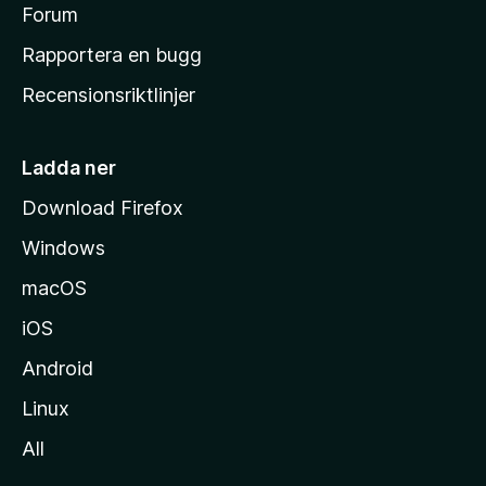
s
Forum
h
Rapportera en bugg
e
Recensionsriktlinjer
m
s
i
Ladda ner
d
Download Firefox
a
Windows
macOS
iOS
Android
Linux
All