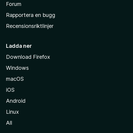
s
Forum
h
Rapportera en bugg
e
Recensionsriktlinjer
m
s
i
Ladda ner
d
Download Firefox
a
Windows
macOS
iOS
Android
Linux
All