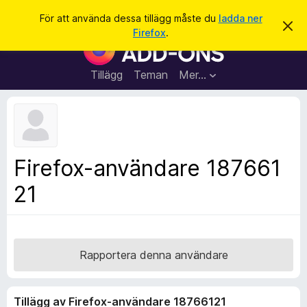
S
Logga in
För att använda dessa tillägg måste du
ladda ner
A
ö
Firefox
.
v
W
k
v
e
i
s
b
Tillägg
Teman
Mer…
a
b
d
e
l
t
ä
t
a
s
m
a
e
Firefox-användare 187661
d
r
d
21
t
e
l
i
a
l
n
d
l
e
ä
Rapportera denna användare
g
g
Tillägg av Firefox-användare 18766121
f