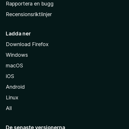
h
Rapportera en bugg
e
Recensionsriktlinjer
m
s
i
Ladda ner
d
Download Firefox
a
Windows
macOS
iOS
Android
Linux
All
De senaste versionerna