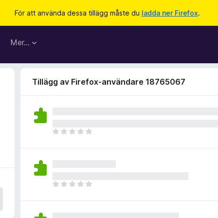
För att använda dessa tillägg måste du
ladda ner Firefox
.
Mer…
Tillägg av Firefox-användare 18765067
D
e
t
f
i
n
D
n
e
s
t
i
f