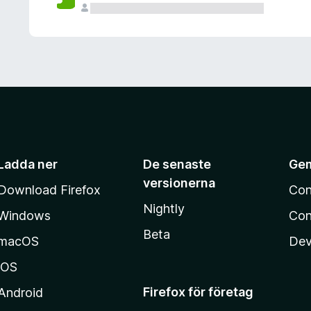
Ladda ner
De senaste
Ge
versionerna
Download Firefox
Con
Nightly
Windows
Con
Beta
macOS
Dev
iOS
Firefox för företag
Android