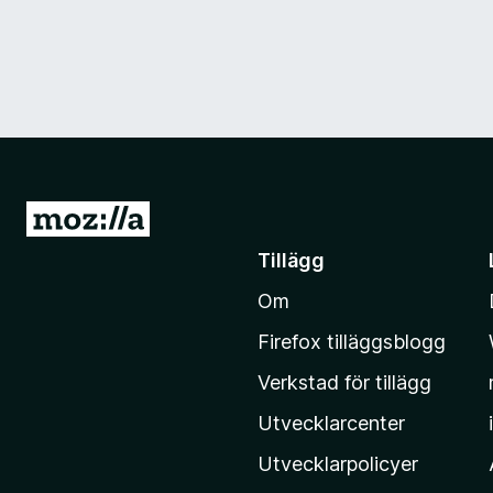
G
å
Tillägg
t
Om
i
l
Firefox tilläggsblogg
l
Verkstad för tillägg
M
o
Utvecklarcenter
z
Utvecklarpolicyer
i