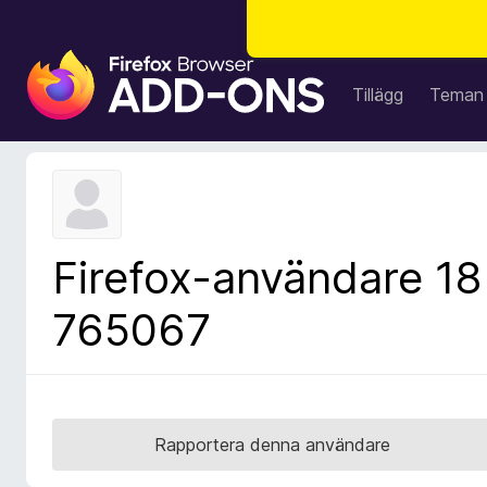
W
e
Tillägg
Teman
b
b
l
ä
s
a
Firefox-användare 18
r
t
765067
i
l
l
ä
g
Rapportera denna användare
g
f