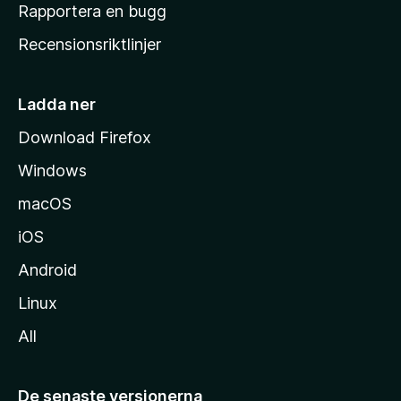
h
Rapportera en bugg
e
Recensionsriktlinjer
m
s
i
Ladda ner
d
Download Firefox
a
Windows
macOS
iOS
Android
Linux
All
De senaste versionerna