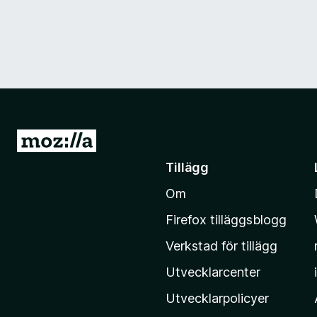
G
å
Tillägg
t
Om
i
l
Firefox tilläggsblogg
l
Verkstad för tillägg
M
o
Utvecklarcenter
z
Utvecklarpolicyer
i