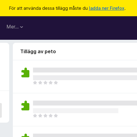
För att använda dessa tillägg måste du
ladda ner Firefox
.
Mer…
Tillägg av peto
D
e
t
f
i
n
D
n
e
s
t
i
f