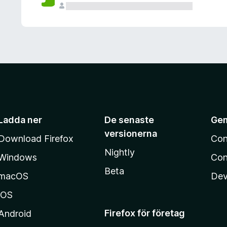
Ladda ner
De senaste
Ge
versionerna
Download Firefox
Con
Nightly
Windows
Con
Beta
macOS
Dev
iOS
Firefox för företag
Android