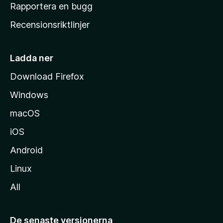
h
Rapportera en bugg
e
Recensionsriktlinjer
m
s
i
Ladda ner
d
Download Firefox
a
Windows
macOS
iOS
Android
Linux
All
De senaste versionerna