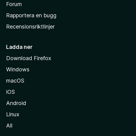
s
Forum
h
Rapportera en bugg
e
Recensionsriktlinjer
m
s
i
Ladda ner
d
Download Firefox
a
Windows
macOS
iOS
Android
Linux
All