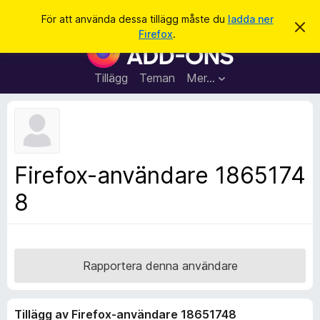
S
Logga in
För att använda dessa tillägg måste du
ladda ner
A
ö
Firefox
.
v
W
k
v
e
i
s
b
Tillägg
Teman
Mer…
a
b
d
e
l
t
ä
t
a
s
m
a
e
Firefox-användare 1865174
d
r
d
8
t
e
l
i
a
l
n
d
l
e
ä
Rapportera denna användare
g
g
Tillägg av Firefox-användare 18651748
f