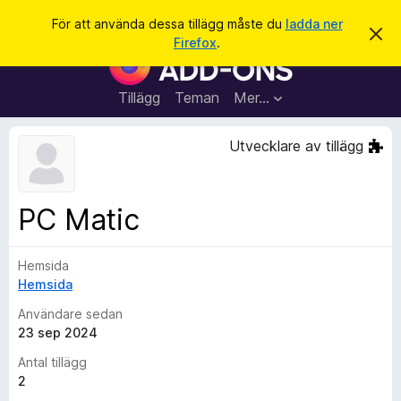
S
Logga in
För att använda dessa tillägg måste du
ladda ner
A
ö
Firefox
.
v
W
k
v
e
i
s
b
Tillägg
Teman
Mer…
a
b
d
e
l
Utvecklare av tillägg
t
ä
t
a
s
m
a
e
PC Matic
d
r
d
t
e
l
Hemsida
i
a
Hemsida
l
n
d
l
Användare sedan
e
ä
23 sep 2024
g
Antal tillägg
g
2
f