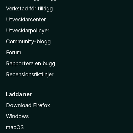
y
o
Verkstad för tillägg
g
z
ä
Utvecklarcenter
i
n
l
Utvecklarpolicyer
l
Community-blogg
a
s
Forum
h
Rapportera en bugg
e
Recensionsriktlinjer
m
s
i
Ladda ner
d
Download Firefox
a
Windows
macOS