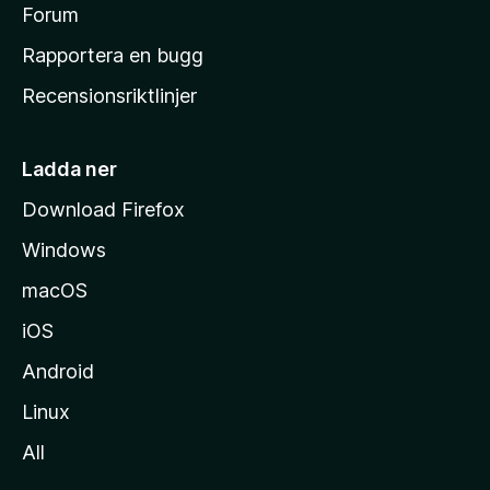
s
Forum
h
Rapportera en bugg
e
Recensionsriktlinjer
m
s
i
Ladda ner
d
Download Firefox
a
Windows
macOS
iOS
Android
Linux
All