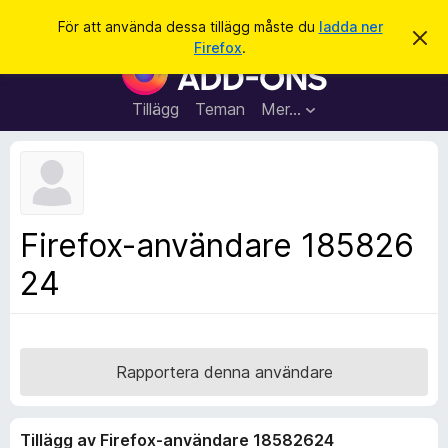
S
Logga in
För att använda dessa tillägg måste du
ladda ner
A
ö
Firefox
.
v
W
k
v
e
i
s
b
Tillägg
Teman
Mer…
a
b
d
e
l
t
ä
t
a
s
m
a
e
Firefox-användare 185826
d
r
d
24
t
e
l
i
a
l
n
d
l
e
ä
Rapportera denna användare
g
g
Tillägg av Firefox-användare 18582624
f