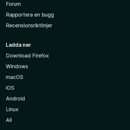
s
Forum
h
Rapportera en bugg
e
Recensionsriktlinjer
m
s
i
Ladda ner
d
Download Firefox
a
Windows
macOS
iOS
Android
Linux
All