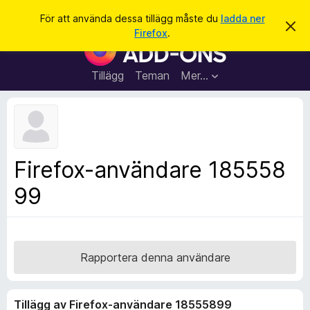
S
Logga in
För att använda dessa tillägg måste du
ladda ner
A
ö
Firefox
.
v
W
k
v
e
i
s
b
Tillägg
Teman
Mer…
a
b
d
e
l
t
ä
t
a
s
m
a
e
Firefox-användare 185558
d
r
d
99
t
e
l
i
a
l
n
d
l
e
ä
Rapportera denna användare
g
g
Tillägg av Firefox-användare 18555899
f