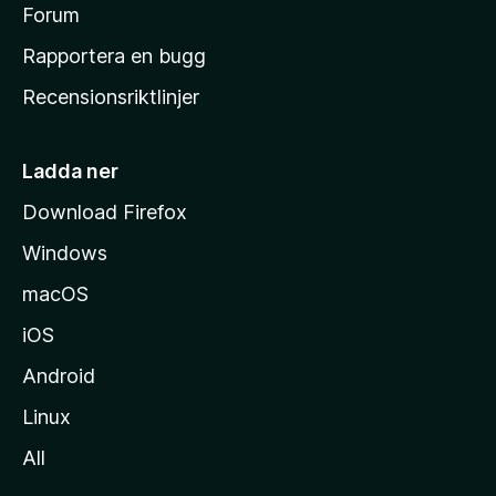
s
Forum
h
Rapportera en bugg
e
Recensionsriktlinjer
m
s
i
Ladda ner
d
Download Firefox
a
Windows
macOS
iOS
Android
Linux
All