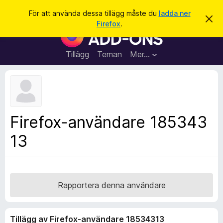
S
Logga in
För att använda dessa tillägg måste du
ladda ner
A
ö
Firefox
.
v
W
k
v
e
i
s
b
Tillägg
Teman
Mer…
a
b
d
e
l
t
ä
t
a
s
m
a
e
Firefox-användare 185343
d
r
d
13
t
e
l
i
a
l
n
d
l
e
ä
Rapportera denna användare
g
g
Tillägg av Firefox-användare 18534313
f