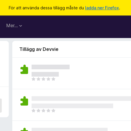
För att använda dessa tillägg måste du
ladda ner Firefox
.
Mer…
Tillägg av Devvie
D
e
t
f
i
n
D
n
e
s
t
i
f