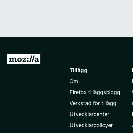
G
å
Tillägg
t
Om
i
l
Firefox tilläggsblogg
l
Verkstad för tillägg
M
o
Utvecklarcenter
z
Utvecklarpolicyer
i