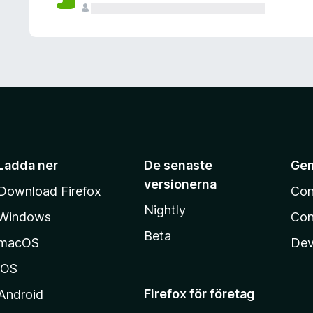
Ladda ner
De senaste
Ge
versionerna
Download Firefox
Con
Nightly
Windows
Con
Beta
macOS
Dev
iOS
Firefox för företag
Android