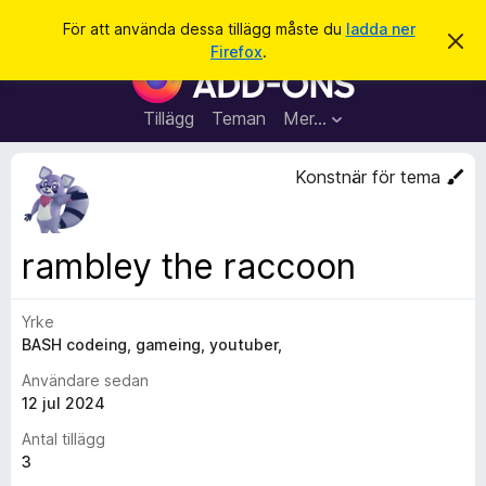
S
Logga in
För att använda dessa tillägg måste du
ladda ner
A
ö
Firefox
.
v
W
k
v
e
i
s
b
Tillägg
Teman
Mer…
a
b
d
e
l
Konstnär för tema
t
ä
t
a
s
m
a
e
rambley the raccoon
d
r
d
t
e
l
Yrke
i
a
BASH codeing, gameing, youtuber,
l
n
d
l
Användare sedan
e
ä
12 jul 2024
g
Antal tillägg
g
3
f