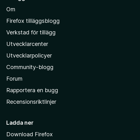
a
l
ä
b
Om
n
l
e
M
t
Firefox tilläggsblogg
y
o
Verkstad för tillägg
g
z
ä
Utvecklarcenter
i
n
l
Utvecklarpolicyer
l
Community-blogg
a
s
Forum
h
Rapportera en bugg
e
Recensionsriktlinjer
m
s
i
Ladda ner
d
Download Firefox
a