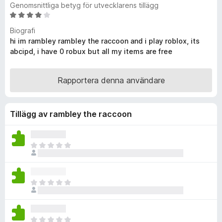
Genomsnittliga betyg för utvecklarens tillägg
ö
B
r
e
Biografi
F
t
hi im rambley rambley the raccoon and i play roblox, its
i
y
abcipd, i have 0 robux but all my items are free
r
g
s
e
a
Rapportera denna användare
f
t
o
t
x
4
Tillägg av rambley the raccoon
a
v
5
D
e
t
f
D
i
e
n
t
n
f
s
D