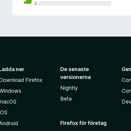
Ladda ner
De senaste
Ge
versionerna
Download Firefox
Con
Nightly
Windows
Con
Beta
macOS
Dev
iOS
Firefox för företag
Android