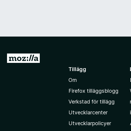
G
å
Tillägg
t
Om
i
l
Firefox tilläggsblogg
l
Verkstad för tillägg
M
o
Utvecklarcenter
z
Utvecklarpolicyer
i