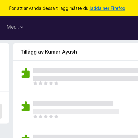
För att använda dessa tillägg måste du
ladda ner Firefox
.
Mer…
Tillägg av Kumar Ayush
D
e
t
f
i
n
D
n
e
s
t
i
f