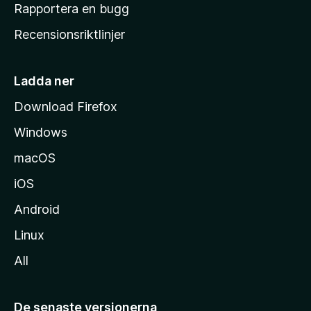
h
Rapportera en bugg
e
Recensionsriktlinjer
m
s
i
Ladda ner
d
Download Firefox
a
Windows
macOS
iOS
Android
Linux
All
De senaste versionerna