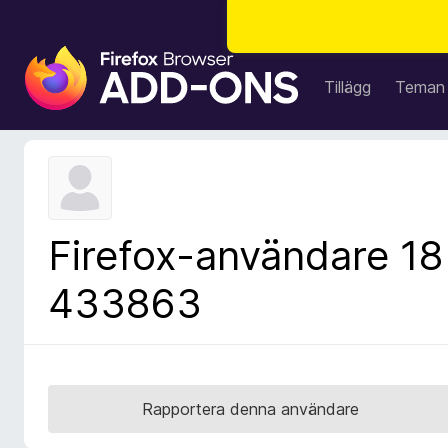
W
e
Tillägg
Teman
b
b
l
ä
s
a
Firefox-användare 18
r
t
433863
i
l
l
ä
g
Rapportera denna användare
g
f