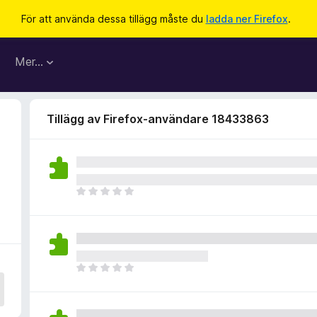
För att använda dessa tillägg måste du
ladda ner Firefox
.
Mer…
Tillägg av Firefox-användare 18433863
D
e
t
f
i
n
D
n
e
s
t
i
f