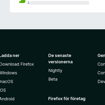
Ladda ner
De senaste
Ge
versionerna
Download Firefox
Con
Nightly
Windows
Con
Beta
macOS
Dev
iOS
Firefox för företag
Android