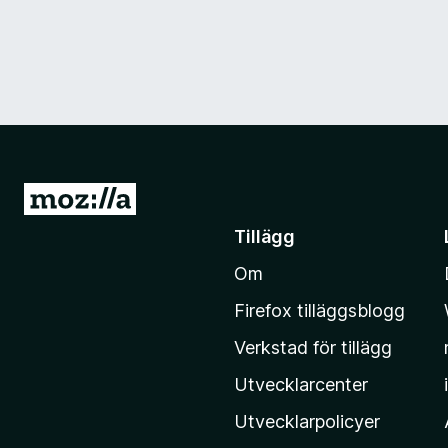
G
å
Tillägg
t
Om
i
l
Firefox tilläggsblogg
l
Verkstad för tillägg
M
o
Utvecklarcenter
z
Utvecklarpolicyer
i