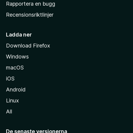
h
Rapportera en bugg
e
Recensionsriktlinjer
m
s
i
Ladda ner
d
Download Firefox
a
Windows
macOS
iOS
Android
Linux
All
De senaste versionerna