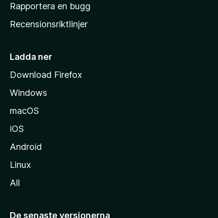
h
Rapportera en bugg
e
Recensionsriktlinjer
m
s
i
Ladda ner
d
Download Firefox
a
Windows
macOS
iOS
Android
Linux
All
De senaste versionerna