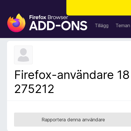
W
e
Tillägg
Teman
b
b
l
ä
s
a
Firefox-användare 18
r
t
275212
i
l
l
ä
g
Rapportera denna användare
g
f