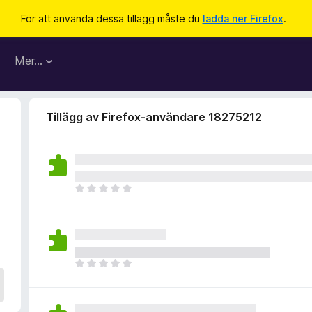
För att använda dessa tillägg måste du
ladda ner Firefox
.
Mer…
Tillägg av Firefox-användare 18275212
D
e
t
f
i
n
D
n
e
s
t
i
f