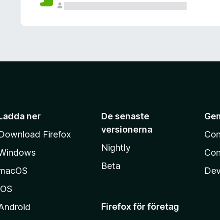
Ladda ner
De senaste
Ge
versionerna
Download Firefox
Con
Nightly
Windows
Con
Beta
macOS
Dev
iOS
Firefox för företag
Android