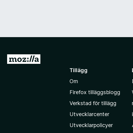
G
å
Tillägg
t
Om
i
l
Firefox tilläggsblogg
l
Verkstad för tillägg
M
o
Utvecklarcenter
z
Utvecklarpolicyer
i