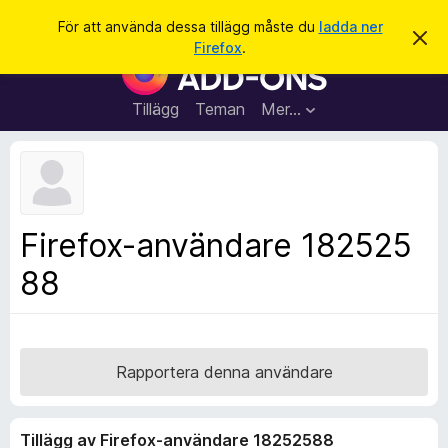
S
Logga in
För att använda dessa tillägg måste du
ladda ner
A
ö
Firefox
.
v
W
k
v
e
i
s
b
Tillägg
Teman
Mer…
a
b
d
e
l
t
ä
t
a
s
m
a
e
Firefox-användare 182525
d
r
d
88
t
e
l
i
a
l
n
d
l
e
ä
Rapportera denna användare
g
g
Tillägg av Firefox-användare 18252588
f