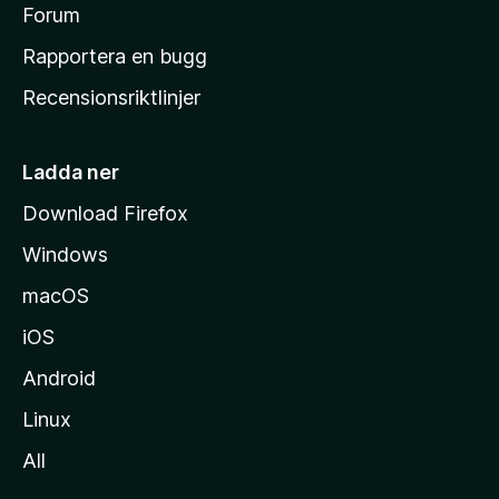
s
Forum
h
Rapportera en bugg
e
Recensionsriktlinjer
m
s
i
Ladda ner
d
Download Firefox
a
Windows
macOS
iOS
Android
Linux
All