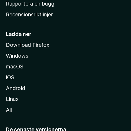
h
Rapportera en bugg
e
Recensionsriktlinjer
m
s
i
Ladda ner
d
Download Firefox
a
Windows
macOS
iOS
Android
Linux
All
De senaste versionerna