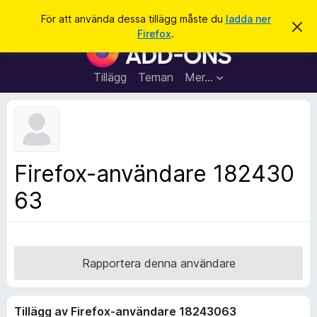
S
Logga in
För att använda dessa tillägg måste du
ladda ner
A
ö
Firefox
.
v
W
k
v
e
i
s
b
Tillägg
Teman
Mer…
a
b
d
e
l
t
ä
t
a
s
m
a
e
Firefox-användare 182430
d
r
d
63
t
e
l
i
a
l
n
d
l
e
ä
Rapportera denna användare
g
g
Tillägg av Firefox-användare 18243063
f