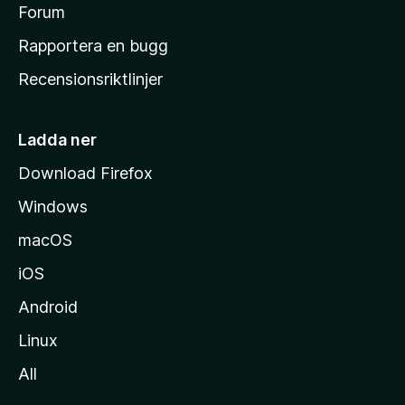
s
Forum
h
Rapportera en bugg
e
Recensionsriktlinjer
m
s
i
Ladda ner
d
Download Firefox
a
Windows
macOS
iOS
Android
Linux
All