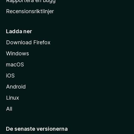
Rapportera en bugg
e
Recensionsriktlinjer
m
s
i
Ladda ner
d
Download Firefox
a
Windows
macOS
iOS
Android
Linux
All
De senaste versionerna