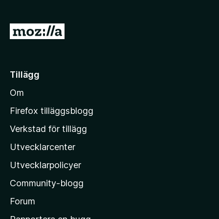
ö
r
G
F
å
i
t
r
e
i
Tillägg
f
l
o
Om
l
x
M
Firefox tilläggsblogg
o
Verkstad för tillägg
z
Utvecklarcenter
i
l
Utvecklarpolicyer
l
Community-blogg
a
s
Forum
h