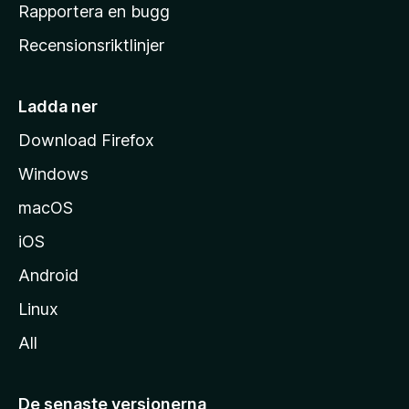
h
Rapportera en bugg
e
Recensionsriktlinjer
m
s
i
Ladda ner
d
Download Firefox
a
Windows
macOS
iOS
Android
Linux
All
De senaste versionerna