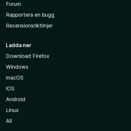
s
Forum
h
Rapportera en bugg
e
Recensionsriktlinjer
m
s
i
Ladda ner
d
Download Firefox
a
Windows
macOS
iOS
Android
Linux
All