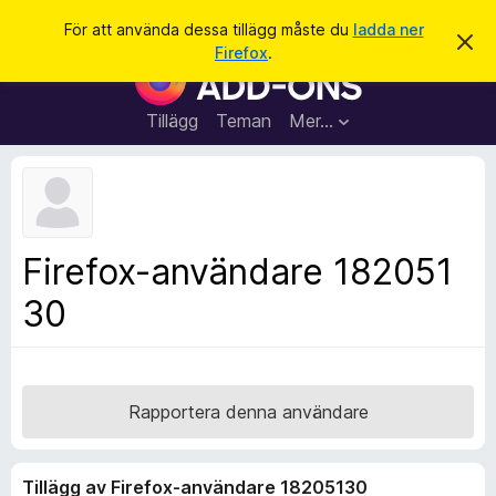
S
Logga in
För att använda dessa tillägg måste du
ladda ner
A
ö
Firefox
.
v
W
k
v
e
i
s
b
Tillägg
Teman
Mer…
a
b
d
e
l
t
ä
t
a
s
m
a
e
Firefox-användare 182051
d
r
d
30
t
e
l
i
a
l
n
d
l
e
ä
Rapportera denna användare
g
g
Tillägg av Firefox-användare 18205130
f