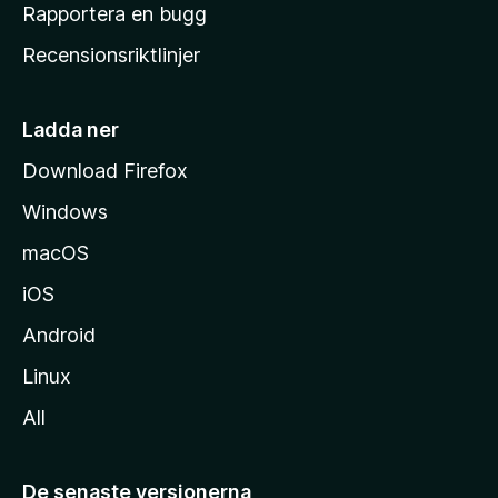
h
Rapportera en bugg
e
Recensionsriktlinjer
m
s
i
Ladda ner
d
Download Firefox
a
Windows
macOS
iOS
Android
Linux
All
De senaste versionerna