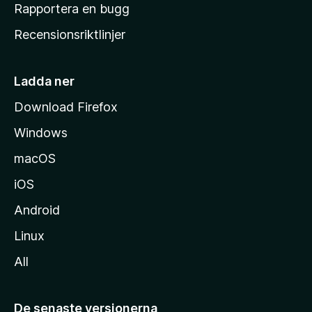
h
Rapportera en bugg
e
Recensionsriktlinjer
m
s
i
Ladda ner
d
Download Firefox
a
Windows
macOS
iOS
Android
Linux
All
De senaste versionerna