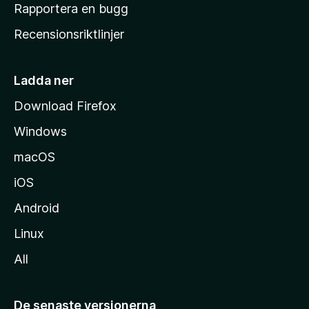
h
Rapportera en bugg
e
Recensionsriktlinjer
m
s
i
Ladda ner
d
Download Firefox
a
Windows
macOS
iOS
Android
Linux
All
De senaste versionerna