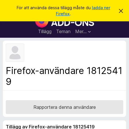
S
Logga in
För att använda dessa tillägg måste du
ladda ner
A
ö
Firefox
.
v
W
k
v
e
i
s
b
Tillägg
Teman
Mer…
a
b
d
e
l
t
ä
t
a
s
m
a
e
Firefox-användare 1812541
d
r
d
9
t
e
l
i
a
l
n
d
l
e
ä
Rapportera denna användare
g
g
Tillägg av Firefox-användare 18125419
f