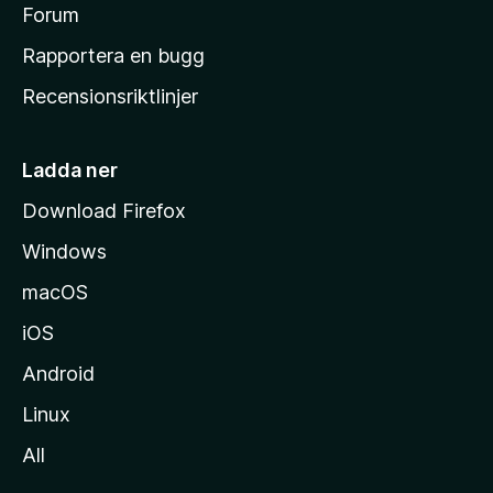
s
Forum
h
Rapportera en bugg
e
Recensionsriktlinjer
m
s
i
Ladda ner
d
Download Firefox
a
Windows
macOS
iOS
Android
Linux
All