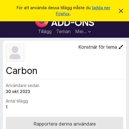
S
Logga in
För att använda dessa tillägg måste du
ladda ner
A
ö
Firefox
.
v
W
k
v
e
i
s
b
Tillägg
Teman
Mer…
a
b
d
e
l
Konstnär för tema
t
ä
t
a
s
m
a
e
Carbon
d
r
d
t
e
l
Användare sedan
i
a
30 okt 2023
l
n
d
l
Antal tillägg
e
ä
1
g
g
Rapportera denna användare
f