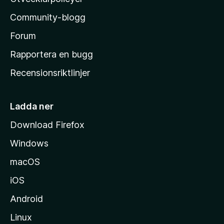
l
Community-blogg
a
s
Forum
h
Rapportera en bugg
e
Recensionsriktlinjer
m
s
i
Ladda ner
d
Download Firefox
a
Windows
macOS
iOS
Android
Linux