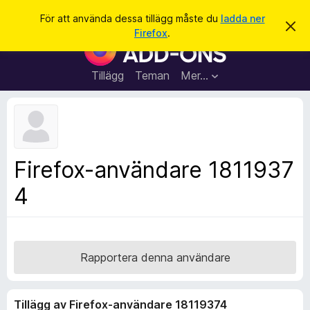
S
Logga in
För att använda dessa tillägg måste du
ladda ner
A
ö
Firefox
.
v
W
k
v
e
i
s
b
Tillägg
Teman
Mer…
a
b
d
e
l
t
ä
t
a
s
m
a
e
Firefox-användare 1811937
d
r
d
4
t
e
l
i
a
l
n
d
l
e
ä
Rapportera denna användare
g
g
Tillägg av Firefox-användare 18119374
f