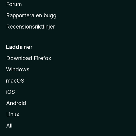
s
Forum
h
Rapportera en bugg
e
Recensionsriktlinjer
m
s
i
Ladda ner
d
Download Firefox
a
Windows
macOS
iOS
Android
Linux
All