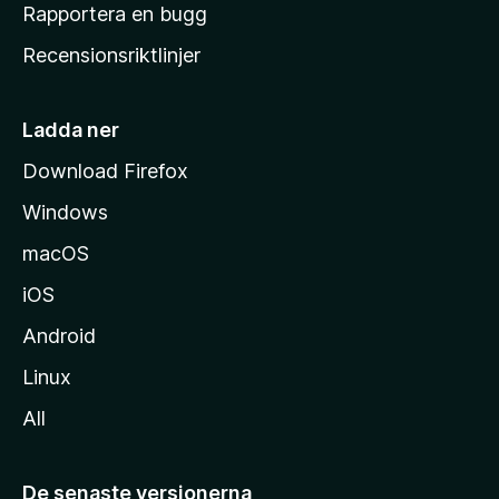
h
Rapportera en bugg
e
Recensionsriktlinjer
m
s
i
Ladda ner
d
Download Firefox
a
Windows
macOS
iOS
Android
Linux
All
De senaste versionerna