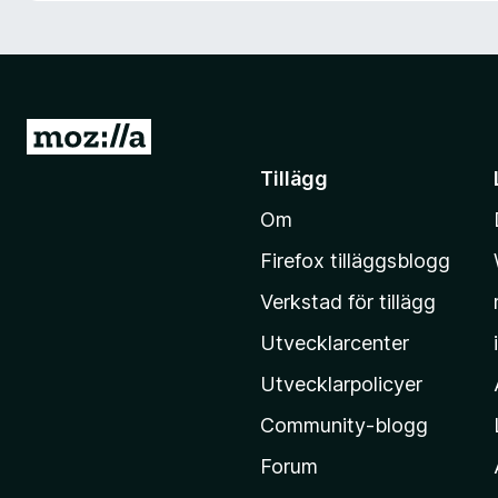
ö
r
F
i
r
G
e
å
Tillägg
f
t
o
Om
i
x
l
Firefox tilläggsblogg
l
Verkstad för tillägg
M
o
Utvecklarcenter
z
Utvecklarpolicyer
i
Community-blogg
l
l
Forum
a