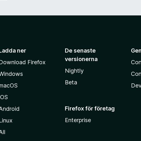
Ladda ner
De senaste
Ge
versionerna
Download Firefox
Con
Nightly
Windows
Con
Beta
macOS
Dev
iOS
Firefox för företag
Android
Enterprise
Linux
All