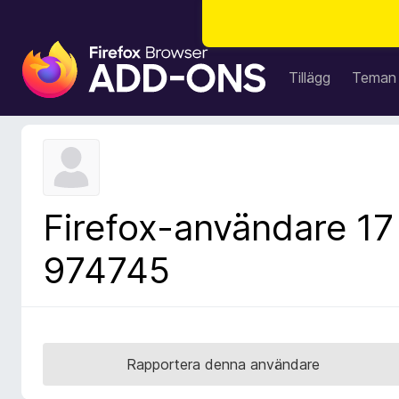
W
e
Tillägg
Teman
b
b
l
ä
s
a
Firefox-användare 17
r
t
974745
i
l
l
ä
g
Rapportera denna användare
g
f