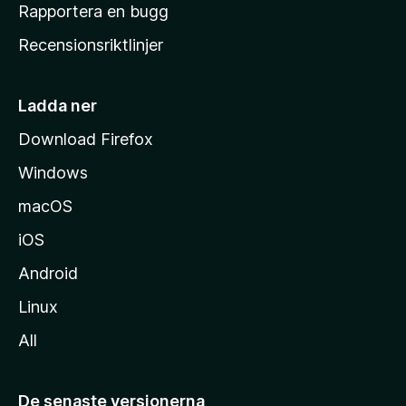
h
Rapportera en bugg
e
Recensionsriktlinjer
m
s
i
Ladda ner
d
Download Firefox
a
Windows
macOS
iOS
Android
Linux
All
De senaste versionerna