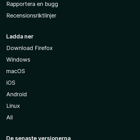
h
Rapportera en bugg
e
Recensionsriktlinjer
m
s
i
Ladda ner
d
Download Firefox
a
Windows
macOS
iOS
Android
Linux
All
De senaste versionerna