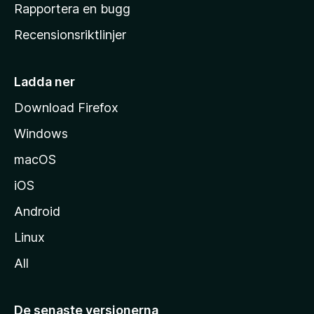
h
Rapportera en bugg
e
Recensionsriktlinjer
m
s
i
Ladda ner
d
Download Firefox
a
Windows
macOS
iOS
Android
Linux
All
De senaste versionerna