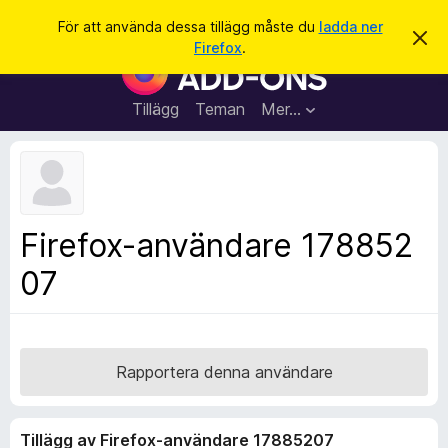
S
Logga in
För att använda dessa tillägg måste du
ladda ner
A
ö
Firefox
.
v
W
k
v
e
i
s
b
Tillägg
Teman
Mer…
a
b
d
e
l
t
ä
t
a
s
m
a
e
Firefox-användare 178852
d
r
d
07
t
e
l
i
a
l
n
d
l
e
ä
Rapportera denna användare
g
g
Tillägg av Firefox-användare 17885207
f