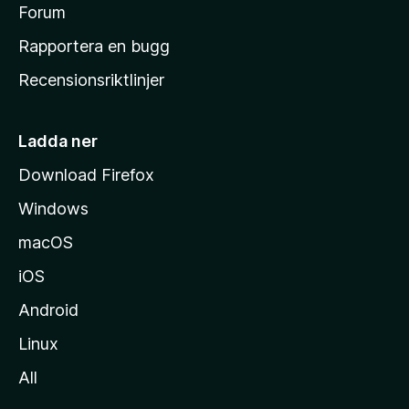
s
Forum
h
Rapportera en bugg
e
Recensionsriktlinjer
m
s
i
Ladda ner
d
Download Firefox
a
Windows
macOS
iOS
Android
Linux
All