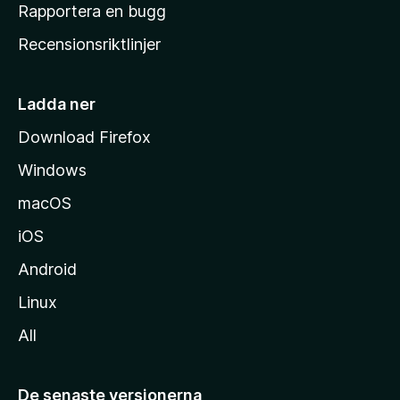
h
Rapportera en bugg
e
Recensionsriktlinjer
m
s
i
Ladda ner
d
Download Firefox
a
Windows
macOS
iOS
Android
Linux
All
De senaste versionerna