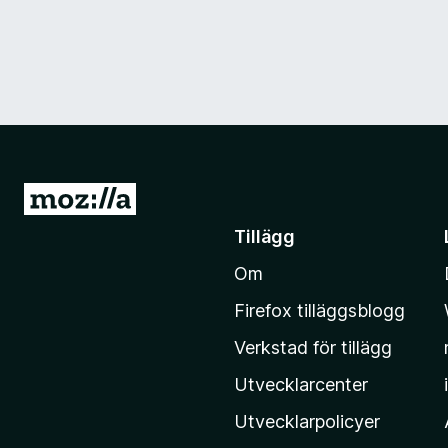
G
å
Tillägg
t
Om
i
l
Firefox tilläggsblogg
l
Verkstad för tillägg
M
o
Utvecklarcenter
z
Utvecklarpolicyer
i