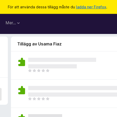
För att använda dessa tillägg måste du
ladda ner Firefox
.
Mer…
Tillägg av Usama Fiaz
D
e
t
f
i
n
D
n
e
s
t
i
f