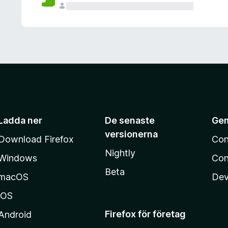
Ladda ner
De senaste
Ge
versionerna
Download Firefox
Con
Nightly
Windows
Con
Beta
macOS
Dev
iOS
Firefox för företag
Android