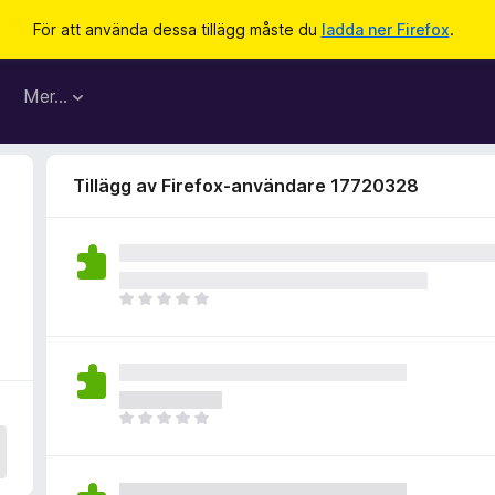
För att använda dessa tillägg måste du
ladda ner Firefox
.
Mer…
Tillägg av Firefox-användare 17720328
D
e
t
f
i
n
D
n
e
s
t
i
f