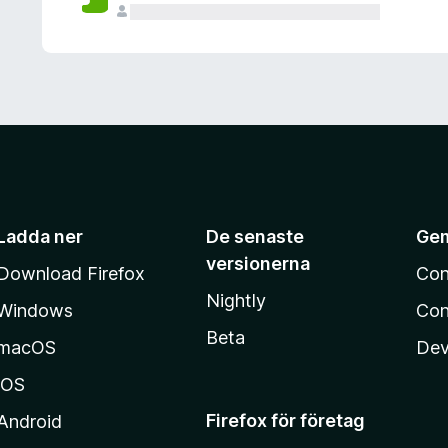
Ladda ner
De senaste
Ge
versionerna
Download Firefox
Con
Nightly
Windows
Con
Beta
macOS
Dev
iOS
Firefox för företag
Android