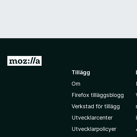
G
å
Tillägg
t
Om
i
l
Firefox tilläggsblogg
l
Verkstad för tillägg
M
o
Utvecklarcenter
z
Utvecklarpolicyer
i