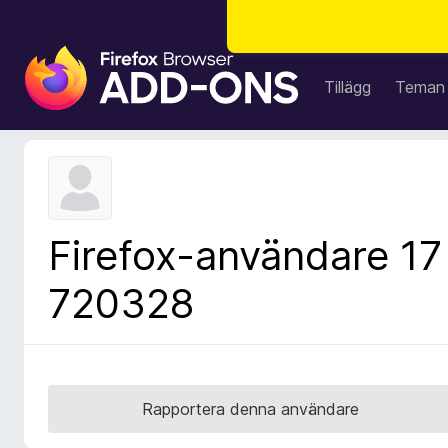
W
e
Tillägg
Teman
b
b
l
ä
s
a
Firefox-användare 17
r
t
720328
i
l
l
ä
g
Rapportera denna användare
g
f