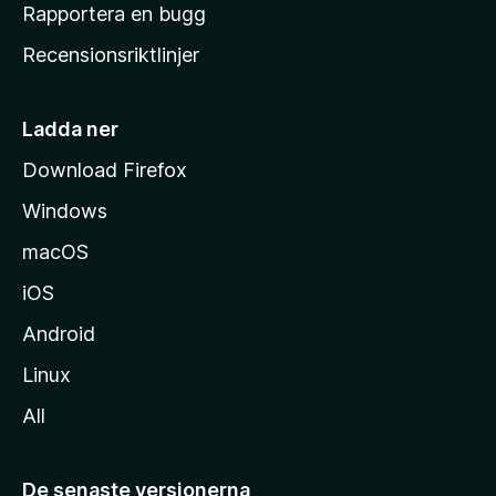
h
Rapportera en bugg
e
Recensionsriktlinjer
m
s
i
Ladda ner
d
Download Firefox
a
Windows
macOS
iOS
Android
Linux
All
De senaste versionerna