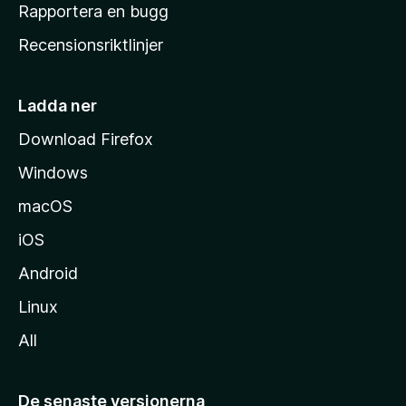
h
Rapportera en bugg
e
Recensionsriktlinjer
m
s
i
Ladda ner
d
Download Firefox
a
Windows
macOS
iOS
Android
Linux
All
De senaste versionerna