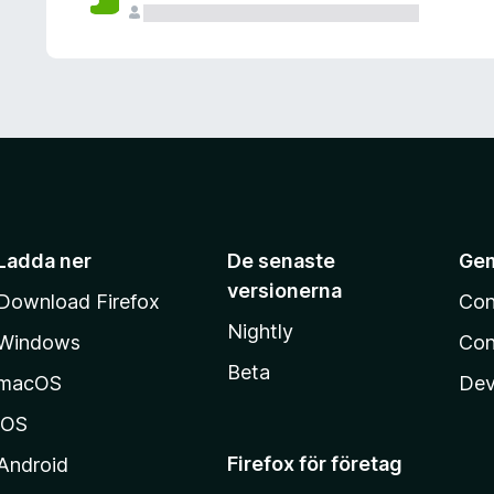
Ladda ner
De senaste
Ge
versionerna
Download Firefox
Con
Nightly
Windows
Con
Beta
macOS
Dev
iOS
Firefox för företag
Android