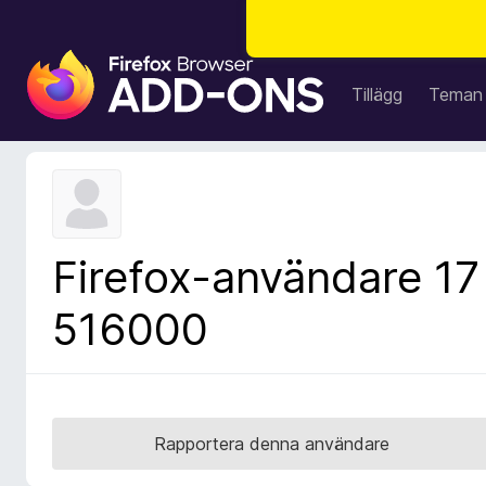
W
e
Tillägg
Teman
b
b
l
ä
s
a
Firefox-användare 17
r
t
516000
i
l
l
ä
g
Rapportera denna användare
g
f