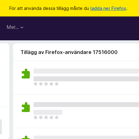
För att använda dessa tillägg måste du
ladda ner Firefox
.
Mer…
Tillägg av Firefox-användare 17516000
D
e
t
f
i
n
D
n
e
s
t
i
f