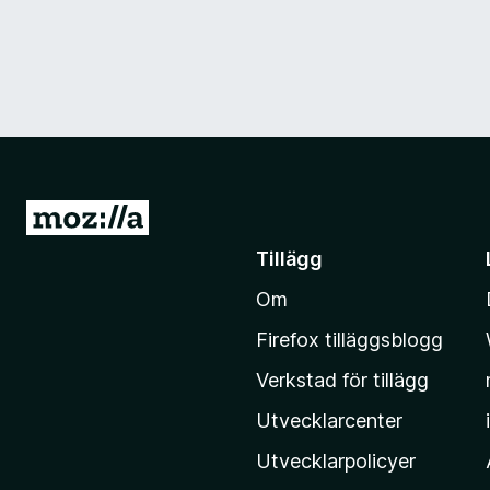
G
å
Tillägg
t
Om
i
l
Firefox tilläggsblogg
l
Verkstad för tillägg
M
o
Utvecklarcenter
z
Utvecklarpolicyer
i