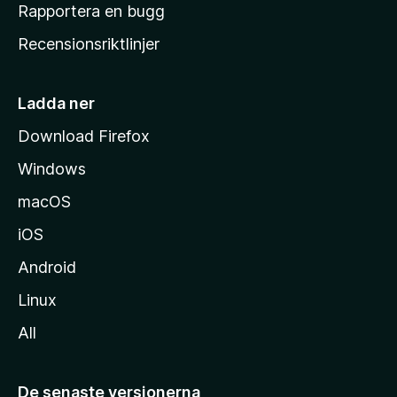
h
Rapportera en bugg
e
Recensionsriktlinjer
m
s
i
Ladda ner
d
Download Firefox
a
Windows
macOS
iOS
Android
Linux
All
De senaste versionerna