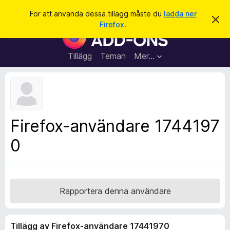
S
Logga in
För att använda dessa tillägg måste du
ladda ner
A
ö
Firefox
.
v
W
k
v
e
i
s
b
Tillägg
Teman
Mer…
a
b
d
e
l
t
ä
t
a
s
m
a
e
Firefox-användare 1744197
d
r
d
0
t
e
l
i
a
l
n
d
l
e
ä
Rapportera denna användare
g
g
Tillägg av Firefox-användare 17441970
f