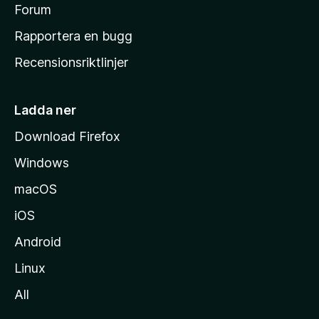
s
Forum
h
Rapportera en bugg
e
Recensionsriktlinjer
m
s
i
Ladda ner
d
Download Firefox
a
Windows
macOS
iOS
Android
Linux
All