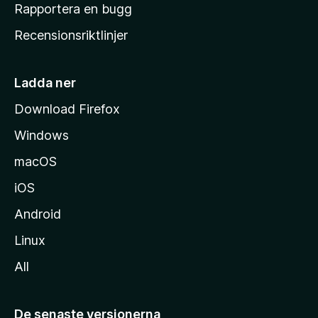
h
Rapportera en bugg
e
Recensionsriktlinjer
m
s
i
Ladda ner
d
Download Firefox
a
Windows
macOS
iOS
Android
Linux
All
De senaste versionerna